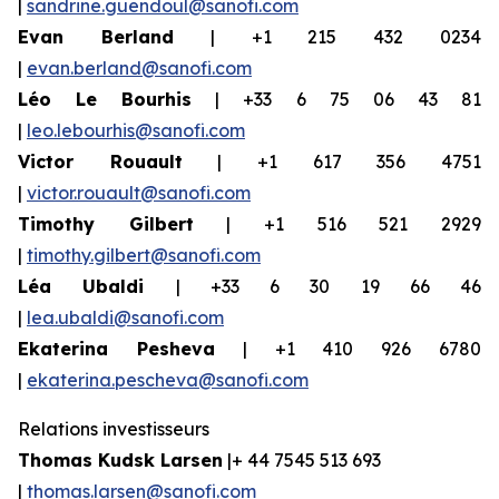
|
sandrine.guendoul@sanofi.com
Evan Berland
| +1 215 432 0234
|
evan.berland@sanofi.com
Léo Le
Bourhis
| +33 6 75 06 43 81
|
leo.lebourhis@sanofi.com
Victor Rouault
| +1 617 356 4751
|
victor.rouault@sanofi.com
Timothy Gilbert
| +1 516 521 2929
|
timothy.gilbert@sanofi.com
Léa Ubaldi
| +33 6 30 19 66 46
|
lea.ubaldi@sanofi.com
Ekaterina Pesheva
| +1 410 926 6780
|
ekaterina.pescheva@sanofi.com
Relations
investisseurs
Thomas Kudsk Larsen
|+ 44 7545 513 693
|
thomas.larsen@sanofi.com