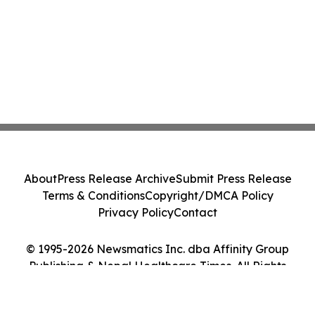
About
Press Release Archive
Submit Press Release
Terms & Conditions
Copyright/DMCA Policy
Privacy Policy
Contact
© 1995-2026 Newsmatics Inc. dba Affinity Group
Publishing & Nepal Healthcare Times. All Rights
Reserved.
Cookie Settings / Your Privacy Choices