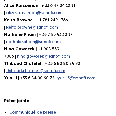
Alizé
Kaisserian
| + 33 6 47 04 12 11
|
alize.kaisserian@sanofi.com
Keita Browne
| + 1 781 249 1766
|
keita.browne@sanofi.com
Nathalie Pham
| + 33 7 85 93 30 17
|
nathalie.pham@sanofi.com
Nina
Goworek
| +1 908 569
7086 |
nina.goworek@sanofi.com
Thibaud Châtelet
| + 33 6 80 80 89 90
|
thibaud.chatelet@sanofi.com
Yun Li
| +33 6 84 00 90 72 |
yun.li3@sanofi.com
Pièce jointe
Communiqué de presse