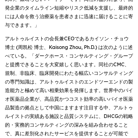
発企業のタイムライン短縮やリスク低減を支援し、最終的
には人命を救う治療薬を患者さまに迅速に届けることに寄
与できます。」
アルトゥルイストの会長兼CEOであるカイソン・チョウ
博士 (周凯松 博士、Kaisong Zhou, Ph.D.) は次のように述
べている。「ダークホース・コンサルティング・グループ
と提携できることを大変嬉しく思います。同社のCMC、
規制、非臨床、臨床開発にわたる幅広いコンサルティング
の専門知識は、アルトゥルイストのエンドツーエンドの製
造能力と極めて高い相乗効果を発揮します。世界中のバイ
オ医薬品企業が、高品質かつコスト効率の高いバイオ医薬
品製造の拠点として中国にますます注目する中、アルトゥ
ルイストの実績ある施設と品質システムに、DHCGの戦略
的・実務的コンサルティングの深みを組み合わせること
で、真に差別化されたサービスを提供することが可能で