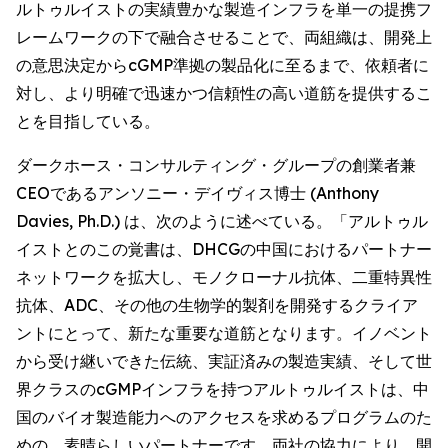
ルトゥルイストの実績豊かな製造インフラを単一の提携フ
レームワークの下で融合させることで、両組織は、開発上
の意思決定からcGMP準拠の製品化に至るまで、依頼者に
対し、より明確で迅速かつ信頼性の高い道筋を提供するこ
とを目指している。
ダークホース・コンサルティング・グループの創業者兼
CEOであるアンソニー・デイヴィス博士 (Anthony
Davies, Ph.D.) は、次のように述べている。「アルトゥル
イストとのこの覚書は、DHCGの中国におけるパートナー
ネットワークを拡大し、モノクローナル抗体、二重特異性
抗体、ADC、その他の生物学的製剤を開発するクライア
ントにとって、新たな重要な道筋となります。イノベント
から受け継いできた伝統、実証済みの製造実績、そして世
界クラスのcGMPインフラを持つアルトゥルイストは、中
国のバイオ製造能力へのアクセスを求めるプログラムのた
めの、素晴らしいパートナーです。両社の協力により、開