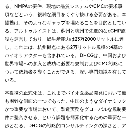
る、NMPAの要件、現地の品質システムやCMCの要求事
項などという、複雑な網目をくぐり抜ける必要がある。本
提携は、そのようなギャップを埋めることを目的としてい
る。アルトゥルイストは、蘇州と杭州で先進的なcGMP施
設を運営しており、総生産能力は23万2000リットルに達
し、これには、杭州拠点にある2万リットル規模の4基の
バイオリアクターも含まれている。DHCGは、中国および
世界市場への参入と成功に必要な規制およびCMC戦略に
ついて依頼者を導くことができる、深い専門知識を有して
いる。
本提携の正式化は、これまでバイオ医薬品開発において最
も困難な側面の一つであった、中国のようなダイナミック
かつ重要な市場において、製造実務をグローバルな規制要
件に整合させる、という課題を簡素化するための重要な一
歩となる。DHCGの戦略的コンサルティングの深さと、ア