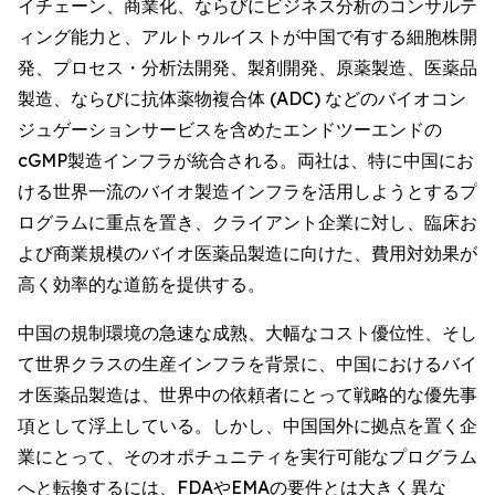
イチェーン、商業化、ならびにビジネス分析のコンサルテ
ィング能力と、アルトゥルイストが中国で有する細胞株開
発、プロセス・分析法開発、製剤開発、原薬製造、医薬品
製造、ならびに抗体薬物複合体 (ADC) などのバイオコン
ジュゲーションサービスを含めたエンドツーエンドの
cGMP製造インフラが統合される。両社は、特に中国にお
ける世界一流のバイオ製造インフラを活用しようとするプ
ログラムに重点を置き、クライアント企業に対し、臨床お
よび商業規模のバイオ医薬品製造に向けた、費用対効果が
高く効率的な道筋を提供する。
中国の規制環境の急速な成熟、大幅なコスト優位性、そし
て世界クラスの生産インフラを背景に、中国におけるバイ
オ医薬品製造は、世界中の依頼者にとって戦略的な優先事
項として浮上している。しかし、中国国外に拠点を置く企
業にとって、そのオポチュニティを実行可能なプログラム
へと転換するには、FDAやEMAの要件とは大きく異な