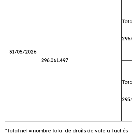
Total 
296.06
31/05/2026
296.061.497
Total 
295.9
*Total net = nombre total de droits de vote attachés