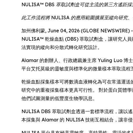
NULISA™ DBS 萃取試劑盒可從主流的第三方
此工作流程將 NULISA 的應用範圍擴展至縱向研
加州佛利蒙, June 04, 2026 (GLOBE NEWSWIR
NULISA™ 乾燥血點 (DBS) 萃取試劑盒，讓
法實現的縱向和分散式轉化研究設計。
Alamar 的創辦人、行政總裁兼主席 Yuling 
平台艾托莫級的靈敏度與標準化的微量樣本萃取流程
乾燥血點採集樣本可將數滴血液轉化為可在常溫運送
研究中的重複採集樣本更具可行性。 對於蛋白質體
他們試圖測量的低豐度生物學訊息。
NULISA DBS 萃取試劑盒透過一套標準流程，
本採集與 Alamar 的 NULISA 技術互相結
NULISA 平台具有極高靈敏度、高特異性、靈活的多重