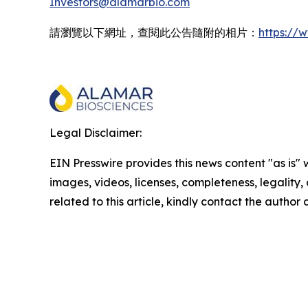
Investors@alamarbio.com
請瀏覽以下網址，查閱此公告隨附的相片：
https:/
Legal Disclaimer:
EIN Presswire provides this news content "as is" 
images, videos, licenses, completeness, legality, o
related to this article, kindly contact the author