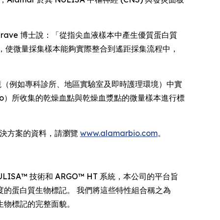
Heslegrave 博士說：「從指尖血液樣本中產生優質蛋白質
流程，使微量採集樣本能夠實際整合到遙距採集流程中，
環境（例如專科診所、地區實驗室及即時護理環境）中實
 與 Tasso）所收集的乾燥血點與乾燥血漿點的微量樣本進行標
體學解決方案的資料，請瀏覽
www.alamarbio.com
。
SA™ 技術和 ARGO™ HT 系統，本公司的平台旨
的蛋白質生物標記。 我們將這些特性組合稱之為
生物標記的完整面貌。