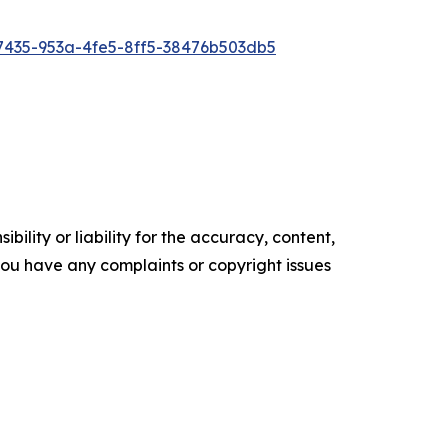
435-953a-4fe5-8ff5-38476b503db5
ility or liability for the accuracy, content,
f you have any complaints or copyright issues