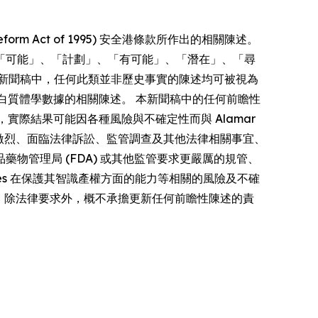
form Act of 1995) 安全港條款所作出的相關陳述。
「可能」、「計劃」、「有可能」、「潛在」、「尋
新聞稿中，任何此類並非歷史事實的陳述均可被視為
多重蛋白質體學數據的相關陳述。 本新聞稿中的任何前瞻性
者，實際結果可能因各種風險與不確定性而與 Alamar
競爭激烈、面臨法律訴訟、監管調查及其他法律相關事宜、
管理局 (FDA) 或其他監管要求更嚴厲的規管、
iences 在保護其智識產權方面的能力等相關的風險及不確
s 明確聲明，除法律要求外，概不承擔更新任何前瞻性陳述的責