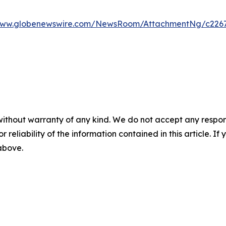
/www.globenewswire.com/NewsRoom/AttachmentNg/c2267
without warranty of any kind. We do not accept any responsib
r reliability of the information contained in this article. I
 above.