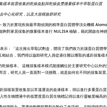
遙距採集樣本裝置收集的乾燥血點與乾燥血漿微量樣本中萃取蛋白質
究、去中心化研究，以及大規模族群研究
E) -- 致力於實現疾病最早期偵測的精準蛋白質體學頂尖機構 Alamar Bio
研究人員能夠對家居採集的微量樣本進行 NULISA 檢驗，藉此開
Luo 博士表示：「這次推出萃取試劑盒，體現了我們致力於讓蛋白質體
互相結合，我們得以協助研究人員從過往難以獲取的遙距採集樣
的乾燥樣本。 這種採集樣本模式能接觸位於主要研究中心以外的
學而言，研究人員一直面對一項挑戰，就是如何在不同的採集裝置
讓以遙距採樣裝置收集並以常溫運送的血液樣本，得以進行多重蛋白
合，讓非侵入性生物體液中的低豐度蛋白質生物標記得以進行靈敏度極高
偵測能力、寬廣的動態範圍和自動化工作流程。 在驗證研究中，Alama