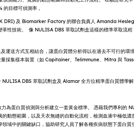
% 的目標可偵測率 。
RI) 及 Biomarker Factory 的聯合負責人 Amanda 
性技術。 像 NULISA DBS 萃取試劑盒這樣的標準萃取
化採集及運送方式互相結合，讓蛋白質體分析得以在過去不可行的
採集樣本裝置（如 Capitainer、Telimmune、Mitra
於 NULISA DBS 萃取試劑盒及 Alamar 全方位精準蛋白質
力為蛋白質偵測與分析建立一套黃金標準。 憑藉我們專利的 NULI
廣的動態範圍，以及天衣無縫的自動化流程，檢測血液中極低濃度
學領域中的關鍵缺口，協助研究人員了解各種疾病狀態下蛋白質