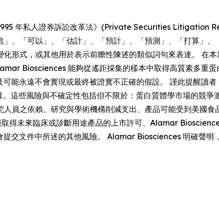
券訴訟改革法》(Private Securities Litigation Re
信」、「可以」、「估計」、「預計」、「預測」、「打算」、
變化形式，或其他用於表示前瞻性陳述的類似詞句來表達。 在本
mar Biosciences 能夠從遙距採集的樣本中取得高質素
的預期，並涉及可能永遠不會實現或最終被證實不正確的假設。 謹此提醒讀
有重大差異。這些風險與不確定性包括但不限於：蛋白質體學市場的
人員之依賴、研究與學術機構削減支出、產品可能受到美國食品藥物
性、未能取得未來臨床或診斷用途產品的上市許可、Alamar Biosc
交易委員會提交文件中所述的其他風險。 Alamar Bioscience