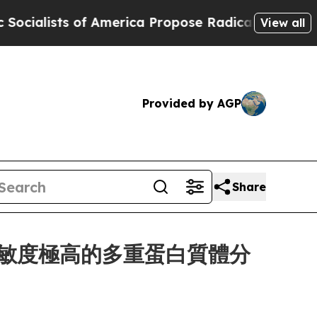
ts of America Propose Radical Overhaul of US G
View all
Provided by AGP
Share
用於靈敏度極高的多重蛋白質體分