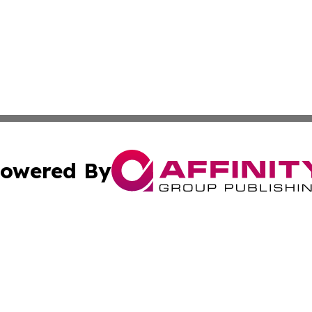
owered By
ubmit Press Release
Terms & Conditions
Copyright/DMCA
Inc. dba Affinity Group Publishing & Nepal Healthcare Tim
Cookie Settings / Your Privacy Choices