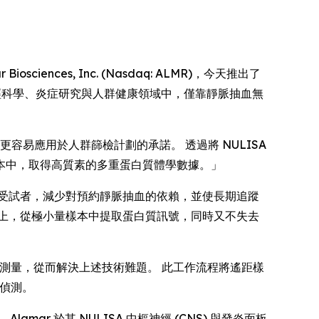
sciences, Inc. (Nasdaq: ALMR)，今天推出了
啟在神經科學、炎症研究與人群健康領域中，僅靠靜脈抽血無
學更容易應用於人群篩檢計劃的承諾。 透過將 NULISA
本中，取得高質素的多重蛋白質體學數據。」
受試者，減少對預約靜脈抽血的依賴，並使長期追蹤
上，從極小量樣本中提取蛋白質訊號，同時又不失去
質測量，從而解決上述技術難題。 此工作流程將遙距樣
的偵測。
r 於其 NULISA 中樞神經 (CNS) 與發炎面板