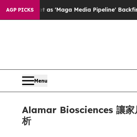
Quiet as 'Maga Media Pipeline' Backfires Amid 
AGP PICKS
Menu
Alamar Bioscien
析