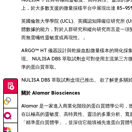
上，於大多數支援的微量採樣平台中展現出達 85–95
英國倫敦大學學院 (UCL)、英國認知障礙症研究所 (UK D
體數據的能力，對於人群研究和縱向研究而言是一項變革
而無需犧牲靈敏度或再現性。」
ARGO™ HT 儀器設計與乾燥血點微量樣本的簡
現。 NULISA DBS 萃取試劑盒可對使用主流第三方微量
準的蛋白質萃取。
NULISA DBS 萃取試劑盒現已推出。 欲了解更多關
關於 Alamar Biosciences
Alamar 是一家進入商業化階段的蛋白質體學公司，致
在以極高的靈敏度、高特異性、靈活的多重分析、寬
「精準蛋白質體學」，並深信它能填補先進蛋白質體